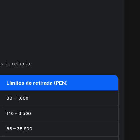
s de retirada:
Límites de retirada (PEN)
80 – 1,000
110 – 3,500
68 – 35,900