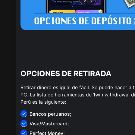
OPCIONES DE RETIRADA
Retirar dinero es igual de fácil. Se puede hacer a 
PC. La lista de herramientas de 1win withdrawal d
Perú es la siguiente:
Bancos peruanos;
Visa/Mastercard;
Perfect Money;