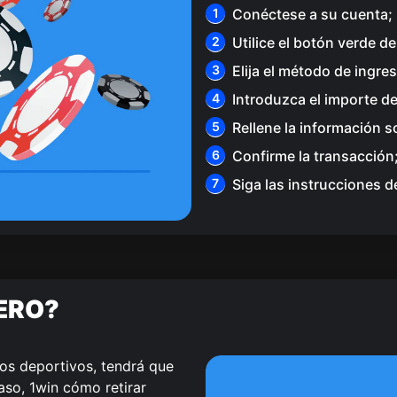
Conéctese a su cuenta;
Utilice el botón verde d
Elija el método de ingres
Introduzca el importe de
Rellene la información so
Confirme la transacción
Siga las instrucciones d
ERO?
os deportivos, tendrá que
aso, 1win cómo retirar