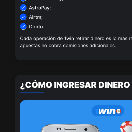
AstroPay;
Airtm;
Cripto.
Cada operación de 1win retirar dinero es lo más r
apuestas no cobra comisiones adicionales.
¿CÓMO INGRESAR DINERO 