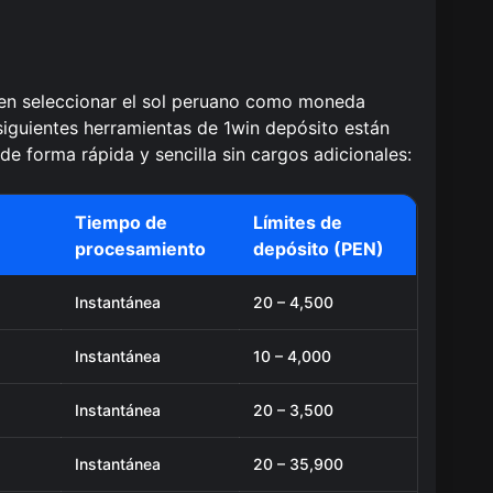
en seleccionar el sol peruano como moneda
 siguientes herramientas de 1win depósito están
e forma rápida y sencilla sin cargos adicionales:
Tiempo de
Límites de
procesamiento
depósito (PEN)
Instantánea
20 – 4,500
Instantánea
10 – 4,000
Instantánea
20 – 3,500
Instantánea
20 – 35,900