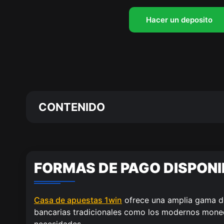
Hacer un deposito
CONTENIDO
Formas de pago
Cómo ingresar
Preguntas frecuentes
FORMAS DE PAGO DISPONI
Casa de apuestas 1win
ofrece una amplia gama de 
bancarias tradicionales como los modernos moned